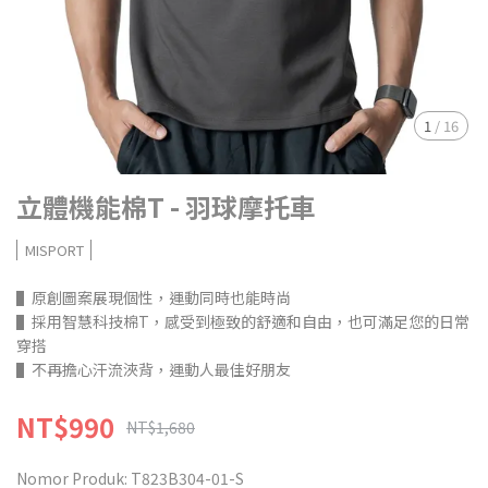
1
/
16
立體機能棉T - 羽球摩托車
MISPORT
▌原創圖案展現個性，運動同時也能時尚
▌採用智慧科技棉T，感受到極致的舒適和自由，也可滿足您的日常
穿搭
▌不再擔心汗流浹背，運動人最佳好朋友
NT$990
NT$1,680
Nomor Produk:
T823B304-01-S