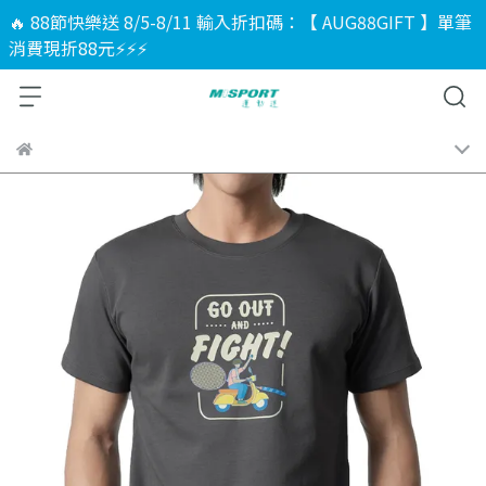
🔥 88節快樂送 8/5-8/11 輸入折扣碼：【 AUG88GIFT 】單筆
消費現折88元⚡⚡⚡