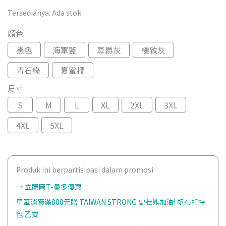
Tersedianya:
Ada stok
顏色
黑色
海軍藍
尊爵灰
極致灰
青石綠
夏蜜橘
尺寸
S
M
L
XL
2XL
3XL
4XL
5XL
Produk ini berpartisipasi dalam promosi
→ 立體圖T-量多優惠
單筆消費滿888元贈 TAIWAN STRONG 史壯熊加油! 帆布托特
包 乙雙