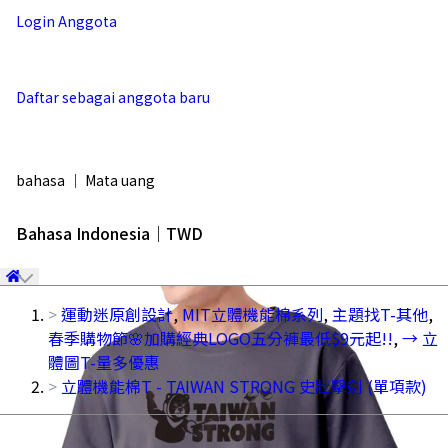
Login Anggota
Daftar sebagai anggota baru
bahasa ｜ Mata uang
Bahasa Indonesia｜TWD
運動迷原創設計
,
MIT立體機能棉系列
,
主題找T-其他
,
春季購物節🌸加購經典LOGO五分褲最低$9元起!!
,
→ 立
體圖T-量多優惠
立體機能棉T - TAIWAN STRONG 史壯擊劍 (單項款)