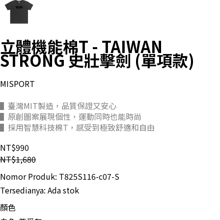
立體機能棉T - TAIWAN
STRONG 史壯擊劍 (單項款)
MISPORT
▌臺灣MIT製造，品質保證又安心
▌原創圖案展現個性，運動同時也能時尚
▌採用智慧科技棉T，感受到極致舒適和自由
NT$990
NT$1,680
Nomor Produk:
T825S116-c07-S
Tersedianya:
Ada stok
顏色