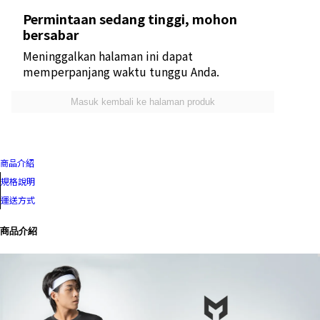
Permintaan sedang tinggi, mohon
bersabar
Meninggalkan halaman ini dapat
memperpanjang waktu tunggu Anda.
Masuk kembali ke halaman produk
商品介紹
規格說明
運送方式
商品介紹