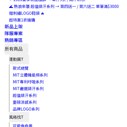
🌊 熱浪來襲 超值排汗系列 → 買四送一 / 買六送二 單筆滿$3000
贈刺繡LOGO鞋袋 🔥
超特惠1折搶購
新品上架
隊服專案
熱銷專區
所有商品
運動圖T
款式總覽
MIT立體機能棉系列
MIT專利呼吸系列
MIT嚴選排汗系列
超值排汗系列
重磅涼感系列
品牌LOGO系列
風格找T
可愛角色風