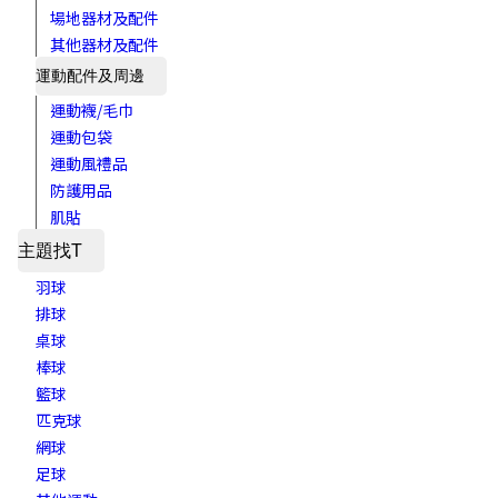
場地器材及配件
其他器材及配件
運動配件及周邊
運動襪/毛巾
運動包袋
運動風禮品
防護用品
肌貼
主題找T
羽球
排球
桌球
棒球
籃球
匹克球
網球
足球