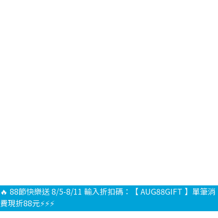
🔥 88節快樂送 8/5-8/11 輸入折扣碼：【 AUG88GIFT 】單筆消
費現折88元⚡⚡⚡