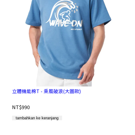
立體機能棉T - 乘風破浪(大圖款)
NT$990
N
tambahkan ke keranjang