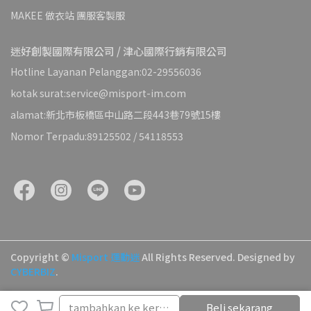
MAKEE 做衣站 團服客製服
迷好創製國際有限公司 / 津心國際行銷有限公司
Hotline Layanan Pelanggan:02-29556036
kotak surat:service@misport-im.com
alamat:新北市板橋區中山路二段443巷79號15樓
Nomor Terpadu:89125502 / 54118553
Copyright ©
Misport 運動迷
All Rights Reserved.
Designed by
CYBERBIZ
.
Membatalkan
Menyelesaikan
tambahkan ke keranjang
Beli sekarang