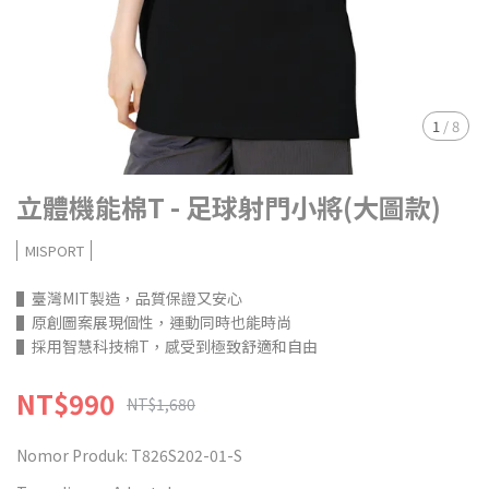
1
/
8
立體機能棉T - 足球射門小將(大圖款)
MISPORT
▌臺灣MIT製造，品質保證又安心
▌原創圖案展現個性，運動同時也能時尚
▌採用智慧科技棉T，感受到極致舒適和自由
NT$990
NT$1,680
Nomor Produk:
T826S202-01-S