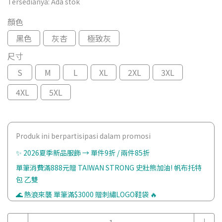
Tersedianya:
Ada stok
顏色
黑色
灰杏
極致灰
尺寸
S
M
L
XL
2XL
3XL
4XL
5XL
Produk ini berpartisipasi dalam promosi
✨ 2026夏季新品服飾 → 單件9折 / 兩件85折
單筆消費滿888元贈 TAIWAN STRONG 史壯熊加油! 帆布托特
包 乙雙
🌊 熱浪來襲 單筆滿$3000 贈刺繡LOGO鞋袋 🔥