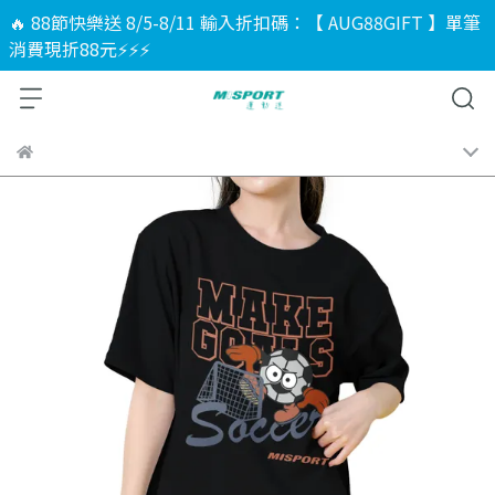
🔥 88節快樂送 8/5-8/11 輸入折扣碼：【 AUG88GIFT 】單筆
消費現折88元⚡⚡⚡