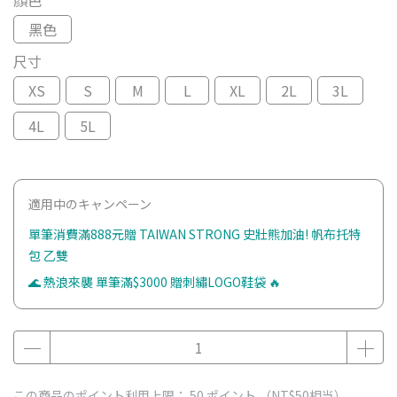
顏色
黑色
尺寸
XS
S
M
L
XL
2L
3L
4L
5L
適用中のキャンペーン
單筆消費滿888元贈 TAIWAN STRONG 史壯熊加油! 帆布托特
包 乙雙
🌊 熱浪來襲 單筆滿$3000 贈刺繡LOGO鞋袋 🔥
この商品のポイント利用上限：
50
ポイント （
NT$50
相当）