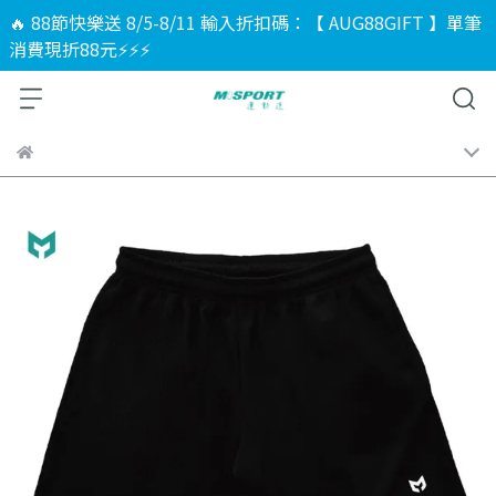
🔥 88節快樂送 8/5-8/11 輸入折扣碼：【 AUG88GIFT 】單筆
消費現折88元⚡⚡⚡