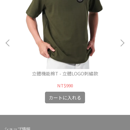
彩虹
立體機能棉T - 立體LOGO刺繡款
NT$990
カートに入れる
ショップ情報