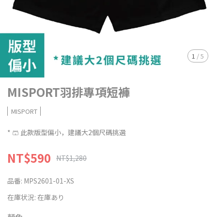
1
/
5
MISPORT羽排專項短褲
MISPORT
* 🩳 此款版型偏小，建議大2個尺碼挑選
NT$590
NT$1,280
品番:
MPS2601-01-XS
在庫状況:
在庫あり