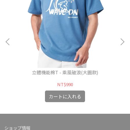
立體機能棉T - 乘風破浪(大圖款)
NT$990
カートに入れる
ショップ情報