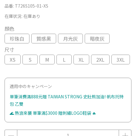
品番:
T726S105-01-XS
在庫状況:
在庫あり
顏色
珍珠白
質感黑
月光灰
暗夜灰
尺寸
XS
S
M
L
XL
2XL
3XL
適用中のキャンペーン
單筆消費滿888元贈 TAIWAN STRONG 史壯熊加油! 帆布托特
包 乙雙
🌊 熱浪來襲 單筆滿$3000 贈刺繡LOGO鞋袋 🔥