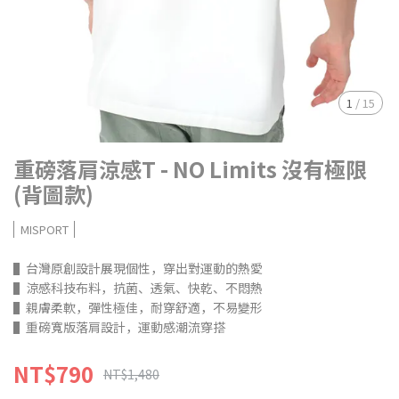
1
/
15
重磅落肩涼感T - NO Limits 沒有極限
(背圖款)
MISPORT
▌台灣原創設計展現個性，穿出對運動的熱愛
▌涼感科技布料，抗菌、透氣、快乾、不悶熱
▌親膚柔軟，彈性極佳，耐穿舒適，不易變形
▌重磅寬版落肩設計，運動感潮流穿搭
NT$790
NT$1,480