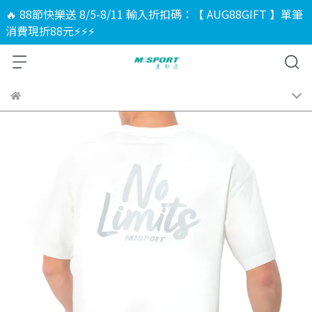
🔥 88節快樂送 8/5-8/11 輸入折扣碼：【 AUG88GIFT 】單筆
消費現折88元⚡⚡⚡