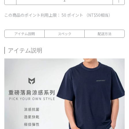
この商品のポイント利用上限：
50
ポイント （
NT$50
相当）
アイテム説明
スペック
配送方法
アイテム説明