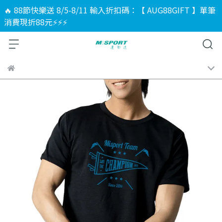
🔥 88節快樂送 8/5-8/11 輸入折扣碼：【 AUG88GIFT 】單筆
消費現折88元⚡⚡⚡