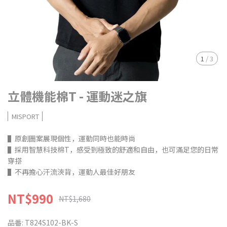
1
/
3
立體機能棉T - 運動迷之旗
MISPORT
▌原創圖案展現個性，運動同時也能時尚
▌採用智慧科技棉T，感受到極致的舒適和自由，也可滿足您的日常
穿搭
▌不再擔心汗流浹背，運動人最佳好朋友
NT$990
NT$1,680
品番:
T824S102-BK-S