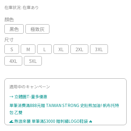
在庫状況:
在庫あり
顏色
黑色
極致灰
尺寸
S
M
L
XL
2XL
3XL
4XL
5XL
適用中のキャンペーン
→ 立體圖T-量多優惠
單筆消費滿888元贈 TAIWAN STRONG 史壯熊加油! 帆布托特
包 乙雙
🌊 熱浪來襲 單筆滿$3000 贈刺繡LOGO鞋袋 🔥