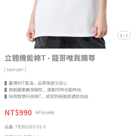
1
/
6
立體機能棉T - 龍哥唯我獨尊
MISPORT
▌臺灣MIT製造，品質保證又安心
▌原創圖案展現個性，運動同時也能時尚
▌採用智慧科技棉T，感受到極致舒適和自由
NT$990
NT$1,680
品番:
T826S203-01-S