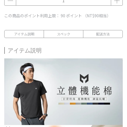
この商品のポイント利用上限：
90
ポイント （
NT$90
相当）
アイテム説明
スペック
配送方法
アイテム説明