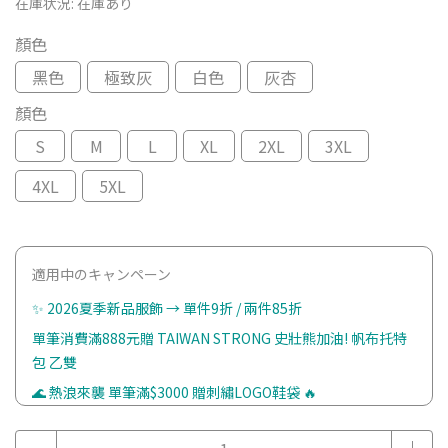
在庫状況:
在庫あり
顏色
黑色
極致灰
白色
灰杏
顏色
S
M
L
XL
2XL
3XL
4XL
5XL
適用中のキャンペーン
✨ 2026夏季新品服飾 → 單件9折 / 兩件85折
單筆消費滿888元贈 TAIWAN STRONG 史壯熊加油! 帆布托特
包 乙雙
🌊 熱浪來襲 單筆滿$3000 贈刺繡LOGO鞋袋 🔥