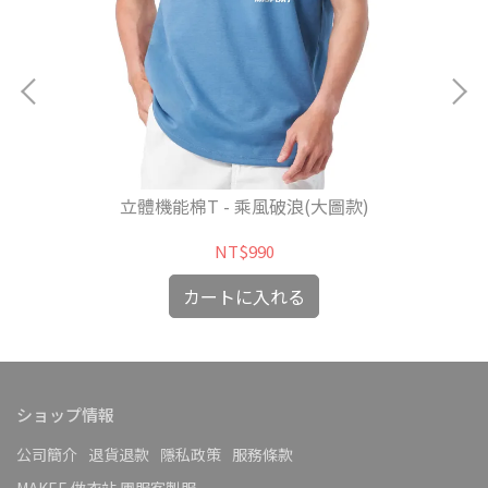
立體機能棉T - 乘風破浪(大圖款)
NT$990
カートに入れる
ショップ情報
公司簡介
退貨退款
隱私政策
服務條款
MAKEE 做衣站 團服客製服