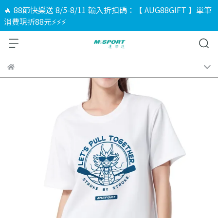
🔥 88節快樂送 8/5-8/11 輸入折扣碼：【 AUG88GIFT 】單筆
消費現折88元⚡⚡⚡