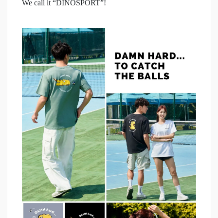
We call it “DINOSPORT”!