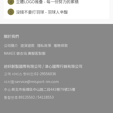
4
立體LOGO推疊 - 每一份努力的累積
5
沒錢不要打羽球 - 羽球人辛酸
關於我們
公司簡介
退貨退款
隱私政策
服務條款
MAKEE 做衣站 團服客製服
迷好創製國際有限公司 / 津心國際行銷有限公司
고객 서비스 핫라인:02-29556036
사서함:service@misport-im.com
주소:新北市板橋區中山路二段443巷79號15樓
통합번호:89125502 / 54118553