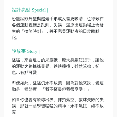
設計亮點 Special |
恐龍猛獸外型與超短手形成反差更吸睛，也導致在
各個運動裡總是跌到、失誤，還原出運動場上會發
生的「搞笑時刻」，將不完美運動者的日常幽默
化。
說故事 Story |
猛猛，來自遠古的呆腦獸，龐大身軀短短手，讓他
的運動之路搖搖晃晃、跌跌撞撞，雖然笨拙，卻
也…有點可愛！
即便如此，猛猛仍永不放棄！因為對他來說，愛運
動是一種態度：「我不擅長但我很享受！」
如果你也曾有發球出界、揮拍落空、救球失敗的失
誤，那就一起學習猛猛的精神：永不氣餒、絕不放
棄！