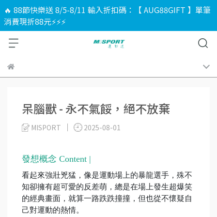
🔥 88節快樂送 8/5-8/11 輸入折扣碼：【 AUG88GIFT 】單筆
消費現折88元⚡⚡⚡
呆腦獸 - 永不氣餒，絕不放棄
MISPORT
2025-08-01
發想概念 Content |
看起來強壯兇猛，像是運動場上的暴龍選手，殊不
知卻擁有超可愛的反差萌，總是在場上發生超爆笑
的經典畫面，就算一路跌跌撞撞，但也從不懷疑自
己對運動的熱情。