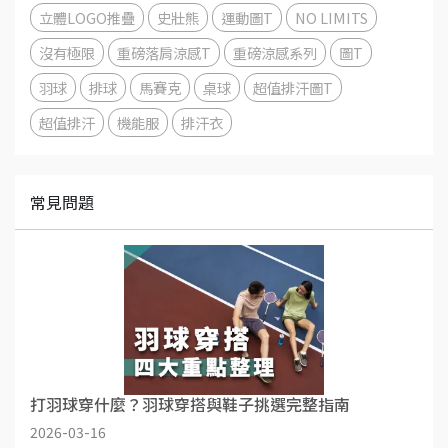
立體LOGO推疊
史壯熊
運動圖T
NO LIMITS
沒有極限
重磅落肩涼感T
重磅涼感系列
圖T
羽球
排球
馬賽克
桌球
超值排汗圖T
超值排汗
機能服
排汗衣
常見問題
打羽球穿什麼？羽球穿搭與鞋子挑選完整指南
2026-03-16