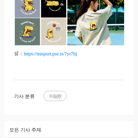
🛒：
https://misport.pse.is/7yr7hj
기사 분류
呆腦獸
모든 기사 주제