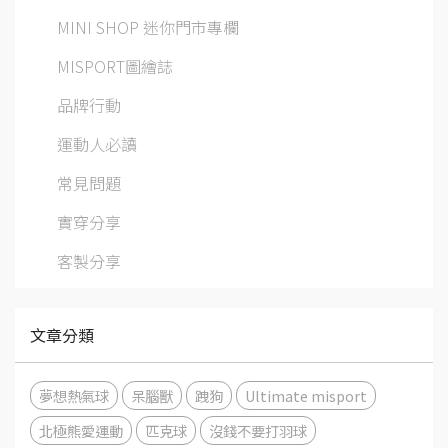
MINI SHOP 迷你門市專欄
MISPORT圖繪誌
品牌行動
運動人必讀
常見問題
實穿分享
客製分享
文章分類
夢想熱氣球
呆腦獸
跩狗
Ultimate misport
北極熊愛運動
匹克球
沒錢不要打羽球