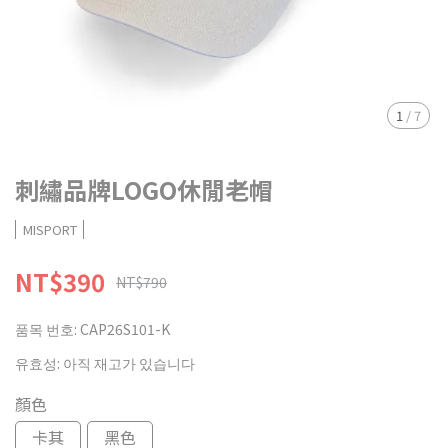
1
/
7
刺繡品牌LOGO休閒老帽
MISPORT
NT$390
NT$790
품목 번호:
CAP26S101-K
유효성:
아직 재고가 있습니다
顏色
卡其
黑色