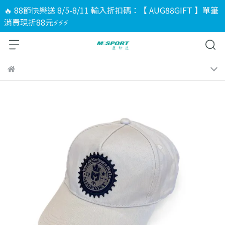
🔥 88節快樂送 8/5-8/11 輸入折扣碼：【 AUG88GIFT 】單筆
消費現折88元⚡⚡⚡