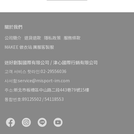
關於我們
公司簡介
退貨退款
隱私政策
服務條款
MAKEE 做衣站 團服客製服
迷好創製國際有限公司 / 津心國際行銷有限公司
고객 서비스 핫라인:02-29556036
사서함:service@misport-im.com
주소:新北市板橋區中山路二段443巷79號15樓
통합번호:89125502 / 54118553