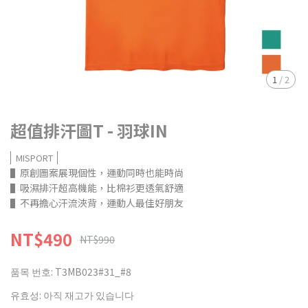
1
/
2
超值排汗圖T - 羽球IN
MISPORT
▌原創圖案展現個性，運動同時也能時尚
▌吸濕排汗超高機能，比棉衫更透氣舒適
▌不再擔心汗流浹背，運動人最佳好朋友
NT$490
NT$990
품목 번호:
T3MB023#31_#8
유효성:
아직 재고가 있습니다