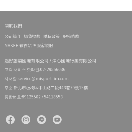
關於我們
公司簡介
退貨退款
隱私政策
服務條款
MAKEE 做衣站 團服客製服
迷好創製國際有限公司 / 津心國際行銷有限公司
고객 서비스 핫라인:02-29556036
사서함:service@misport-im.com
주소:新北市板橋區中山路二段443巷79號15樓
통합번호:89125502 / 54118553