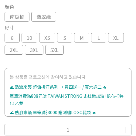
顏色
南瓜橘
翡翠綠
尺寸
8
10
XS
S
M
L
XL
2XL
3XL
5XL
본 상품은 프로모션에 참여하고 있습니다.
🌊 熱浪來襲 超值排汗系列 → 買四送一 / 買六送二 🔥
單筆消費滿888元贈 TAIWAN STRONG 史壯熊加油! 帆布托特
包 乙雙
🌊 熱浪來襲 單筆滿$3000 贈刺繡LOGO鞋袋 🔥