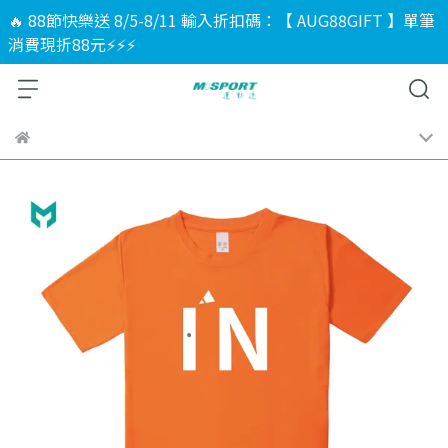
🔥 88節快樂送 8/5-8/11 輸入折扣碼：【 AUG88GIFT 】單筆
消費現折88元⚡⚡⚡