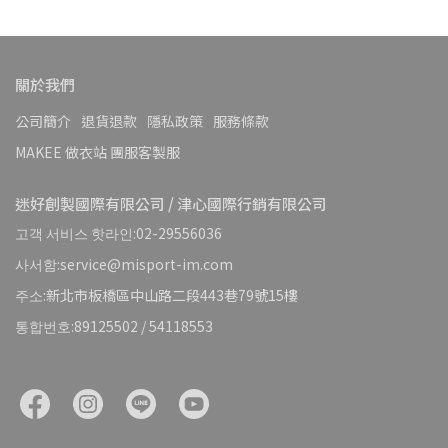
關於我們
公司簡介
退貨退款
隱私政策
服務條款
MAKEE 做衣站 團服客製服
迷好創製國際有限公司 / 津心國際行銷有限公司
고객 서비스 핫라인:02-29556036
사서함:service@misport-im.com
주소:新北市板橋區中山路二段443巷79號15樓
통합번호:89125502 / 54118553