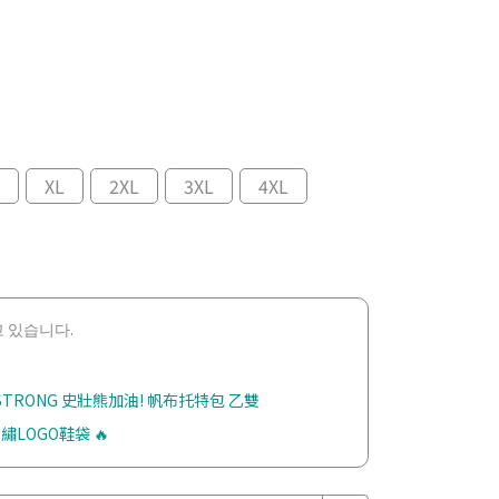
XL
2XL
3XL
4XL
 있습니다.
 STRONG 史壯熊加油! 帆布托特包 乙雙
繡LOGO鞋袋 🔥