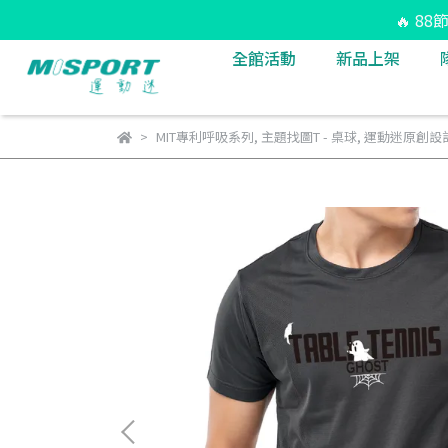
🔥 8
全館活動
新品上架
MIT專利呼吸系列
,
主題找圖T - 桌球
,
運動迷原創設