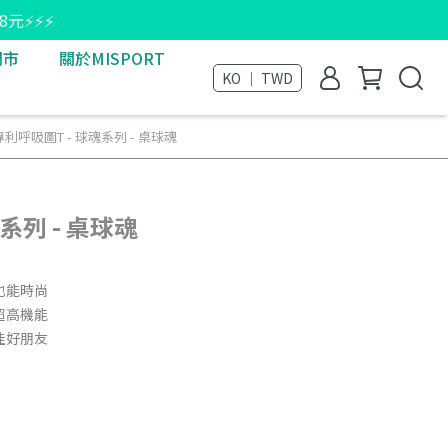
8元⚡⚡⚡
門市
關於MISPORT
KO ｜ TWD
專利呼吸圖T - 球魂系列 - 桌球魂
系列 - 桌球魂
也能時尚
超高機能
佳好朋友