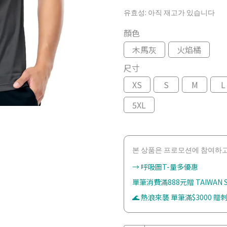
유효성:
아직 재고가 있습니다
顏色
木馬灰
火焰橘
尺寸
XS
S
M
L
5XL
본 상품은 프로모션에 참여하고
→ 呼吸圖T-量多優惠
單筆消費滿888元贈 TAIWAN
🌊 熱浪來襲 單筆滿$3000 贈刺