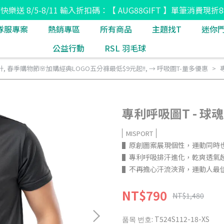
8節快樂送 8/5-8/11 輸入折扣碼：【 AUG88GIFT 】單筆消費現折8
隊服專案
熱銷專區
所有商品
主題找T
迷你
公益行動
RSL 羽毛球
計
,
春季購物節🌸加購經典LOGO五分褲最低$9元起!!
,
→ 呼吸圖T-量多優惠
專利呼吸圖T - 球魂
MISPORT
▌原創圖案展現個性，運動同時
▌專利呼吸排汗進化，乾爽透氣
▌不再擔心汗流浹背，運動人最
NT$790
NT$1,480
품목 번호:
T524S112-18-XS