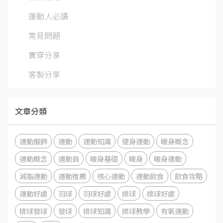
運動人必讀
常見問題
實穿分享
客製分享
文章分類
運動服飾
運動
運動知識
健身運動
暖身概念
運動概念
運動員
暖身基礎
暖身
暖身運動
減脂運動
運動推薦
核心運動
運動飲食
飲食攻略
運動好處
羽球
羽球好處
排球
排球好處
排球發球
發球
排球知識
排球教學
有氧運動