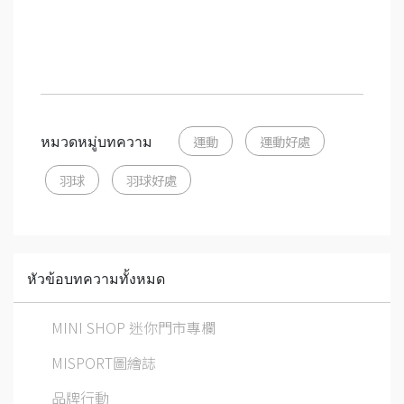
หมวดหมู่บทความ
運動
運動好處
羽球
羽球好處
หัวข้อบทความทั้งหมด
MINI SHOP 迷你門市專欄
MISPORT圖繪誌
品牌行動