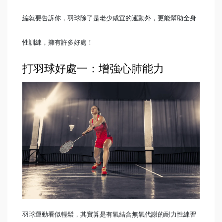
編就要告訴你，
羽球
除了是老少咸宜的運動外，更能幫助全身
性訓練，擁有許多好處！
打羽球好處一：增強心肺能力
羽球運動看似輕鬆，其實算是有氧結合無氧代謝的耐力性練習