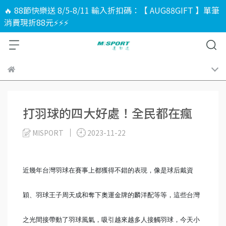
🔥 88節快樂送 8/5-8/11 輸入折扣碼：【 AUG88GIFT 】單筆
消費現折88元⚡⚡⚡
打羽球的四大好處！全民都在瘋
MISPORT
2023-11-22
近幾年台灣羽球在賽事上都獲得不錯的表現，像是球后戴資
穎、羽球王子周天成和奪下奧運金牌的麟洋配等等，這些台灣
之光間接帶動了羽球風氣，吸引越來越多人接觸羽球，今天小