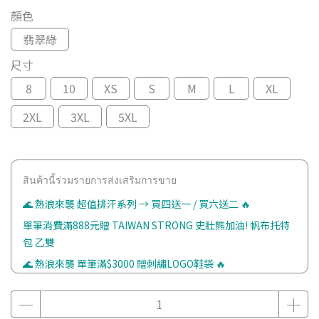
顏色
翡翠綠
尺寸
8
10
XS
S
M
L
XL
2XL
3XL
5XL
สินค้านี้ร่วมรายการส่งเสริมการขาย
🌊 熱浪來襲 超值排汗系列 → 買四送一 / 買六送二 🔥
單筆消費滿888元贈 TAIWAN STRONG 史壯熊加油! 帆布托特
包 乙雙
🌊 熱浪來襲 單筆滿$3000 贈刺繡LOGO鞋袋 🔥