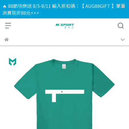
🔥 88節快樂送 8/5-8/11 輸入折扣碼：【 AUG88GIFT 】單筆
消費現折88元⚡⚡⚡