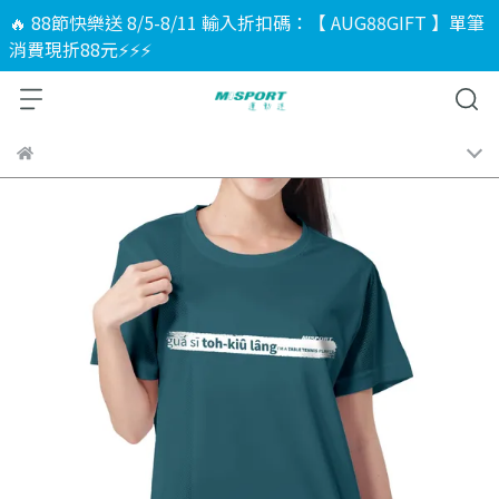
🔥 88節快樂送 8/5-8/11 輸入折扣碼：【 AUG88GIFT 】單筆
消費現折88元⚡⚡⚡