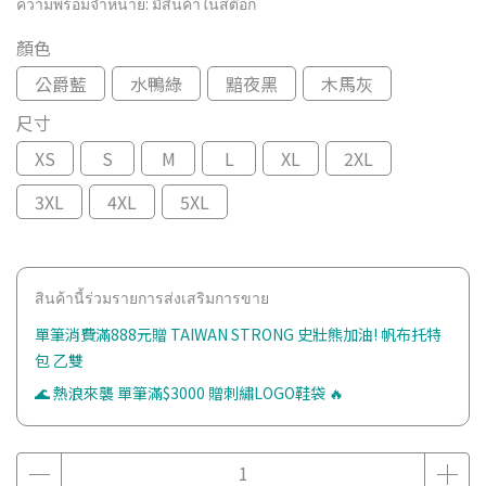
ความพร้อมจำหน่าย:
มีสินค้าในสต๊อก
顏色
公爵藍
水鴨綠
黯夜黑
木馬灰
尺寸
XS
S
M
L
XL
2XL
3XL
4XL
5XL
สินค้านี้ร่วมรายการส่งเสริมการขาย
單筆消費滿888元贈 TAIWAN STRONG 史壯熊加油! 帆布托特
包 乙雙
🌊 熱浪來襲 單筆滿$3000 贈刺繡LOGO鞋袋 🔥