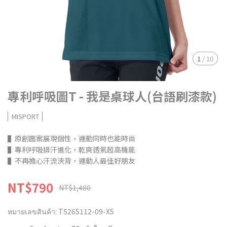
1
/
10
專利呼吸圖T - 我是桌球人(台語刷漆款)
MISPORT
▌原創圖案展現個性，運動同時也能時尚
▌專利呼吸排汗進化，乾爽透氣超高機能
▌不再擔心汗流浹背，運動人最佳好朋友
NT$790
NT$1,480
หมายเลขสินค้า:
T526S112-09-XS