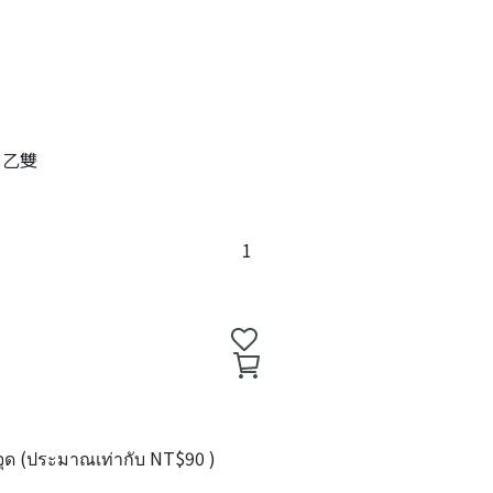
 乙雙
ุด (ประมาณเท่ากับ
NT$90
)