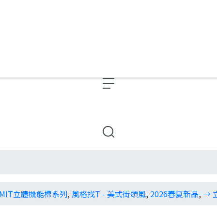
MIT立體機能棉系列
,
風格找T - 美式街頭風
,
2026春夏新品
,
→ 