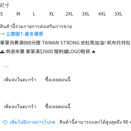
尺寸
S
M
L
XL
2XL
3XL
4XL
5XL
สินค้านี้ร่วมรายการส่งเสริมการขาย
→ 立體圖T-量多優惠
單筆消費滿888元贈 TAIWAN STRONG 史壯熊加油! 帆布托特包
🌊 熱浪來襲 單筆滿$3000 贈刺繡LOGO鞋袋 🔥
เพิ่มลงในตะกร้า
ซื้อเลยตอนนี้
เพิ่มลงในตะกร้า
ซื้อเลยตอนนี้
เพิ่มไปยังรายการโปรด
สินค้านี้สามารถแลกได้สูงสุดถึง
90
จ