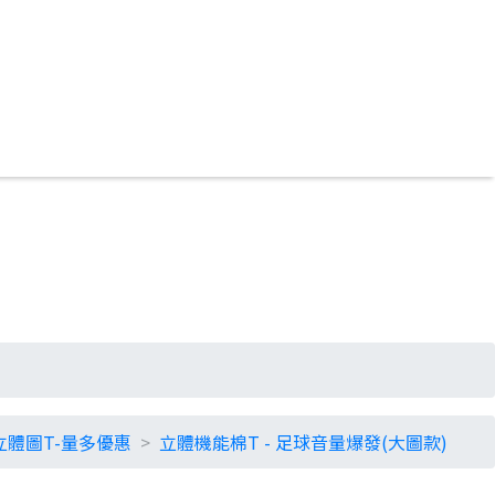
立體圖T-量多優惠
立體機能棉T - 足球音量爆發(大圖款)