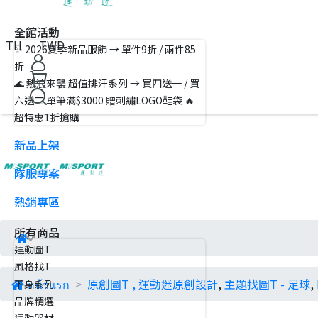
全館活動
TH ｜ TWD
✨ 2026夏季新品服飾 → 單件9折 / 兩件85
折
🌊 熱浪來襲 超值排汗系列 → 買四送一 / 買
六送二 單筆滿$3000 贈刺繡LOGO鞋袋 🔥
超特惠1折搶購
新品上架
隊服專案
熱銷專區
所有商品
運動圖T
風格找T
หน้าแรก
原創圖T
,
運動迷原創設計
,
主題找圖T - 足球
,
下身系列
品牌精選