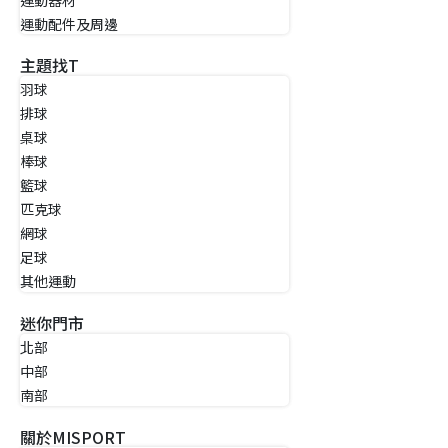
運動器材
運動配件及周邊
主題找T
羽球
排球
桌球
棒球
籃球
匹克球
網球
足球
其他運動
迷你門市
北部
中部
南部
關於MISPORT