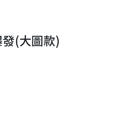
爆發(大圖款)