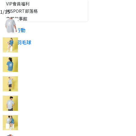
VIP會員福利
1
/
15
MISPORT部落格
主題故事館
公益行動
RSL 羽毛球