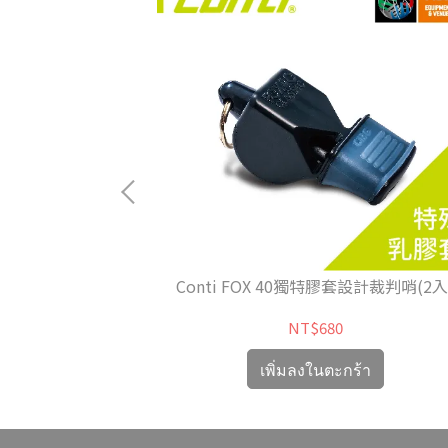
小球門
Conti FOX 40獨特膠套設計裁判哨(2入
NT$680
้า
เพิ่มลงในตะกร้า