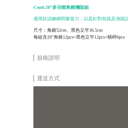
Conti 20”多功能角錐欄架組
適用於訓練瞬間爆發力，以及針對前跳及側跳
尺寸：角錐52cm、黑色立竿36.5cm
每組含20"角錐12pcs+黑色立竿12pcs+橫桿6pcs
規格說明
運送方式