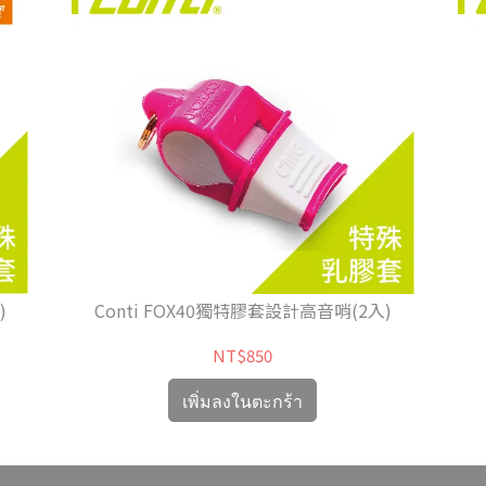
Conti FOX40獨特膠套設計高音哨(2入)
)
NT$850
เพิ่มลงในตะกร้า