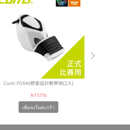
Conti FOX40膠套設計教學哨(2入)
Co
NT$770
เพิ่มลงในตะกร้า
เ