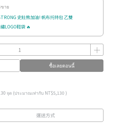
ารขาย
 STRONG 史壯熊加油! 帆布托特包 乙雙
繡LOGO鞋袋 🔥
ซื้อเลยตอนนี้
130
จุด (ประมาณเท่ากับ
NT$5,130
)
運送方式