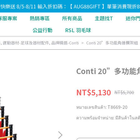
8節快樂送 8/5-8/11 輸入折扣碼：【 AUG88GIFT 】單筆消費現折8
隊服專案
熱銷專區
所有商品
主題找T
迷你
公益行動
RSL 羽毛球
件
,
運動器材-足球及器材配件
,
品牌精選-Conti
Conti 20”多功能角錐欄架組
Conti 20”多功
NT$5,130
NT$5,700
หมายเลขสินค้า:
T8669-20
ความพร้อมจำหน่าย:
มีสินค้าในส