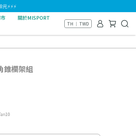
8元⚡⚡⚡
門市
關於MISPORT
TH ｜ TWD
能角錐欄架組
ต๊อก10