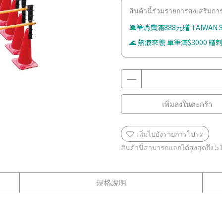
สินค้านี้ร่วมรายการส่งเสริมก
單筆消費滿888元贈 TAIWAN
🌊 熱浪來襲 單筆滿$3000 贈刺
เพิ่มลงในตะกร้า
เพิ่มไปยังรายการโปรด
สินค้านี้สามารถแลกได้สูงสุดถึง
5
規格說明