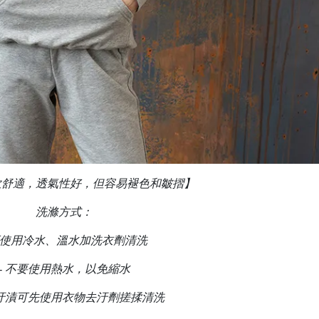
軟舒適，透氣性好，但容易褪色和皺摺】
洗滌方式：
使用冷水、溫水加洗衣劑清洗
-
不要使用熱水，以免縮水
汙漬可先使用衣物去汙劑搓揉清洗