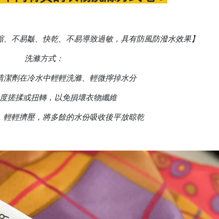
縮、
不易皺
、快乾
、
不易導致過敏
，具有防風防潑水效果】
洗滌方式：
清潔劑在冷水中輕輕洗滌、輕微擰掉水分
度搓揉或扭轉
，以免損壞衣物纖維
，輕輕擠壓，將多餘的水份吸收後平放晾乾