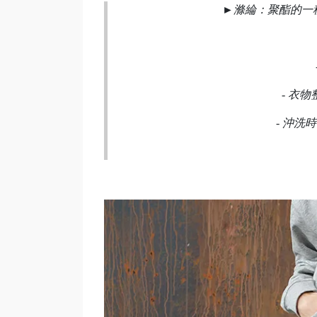
►
滌綸：聚酯的一
-
衣物
-
沖洗時