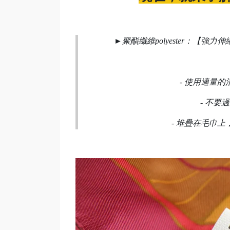
►
聚酯纖維polyester：
【
強力伸
-
使用適量的
-
不要過
-
堆疊在毛巾上