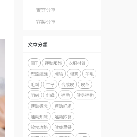
實穿分享
客製分享
文章分類
圖T
運動服飾
衣服材質
聚酯纖維
滌綸
棉質
羊毛
毛料
牛仔
合成皮
皮革
羽絨
針織
運動
健身運動
運動概念
運動好處
運動知識
運動飲食
飲食攻略
健康早餐