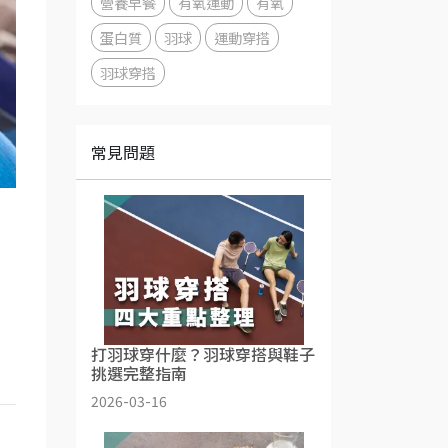
營養早餐
有氧運動
有氧
蛋白質
羽球
運動穿搭
羽球穿搭
常見問題
打羽球穿什麼？羽球穿搭與鞋子
挑選完整指南
2026-03-16