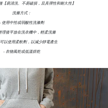
種
【易清洗、不易破損，且具彈性和耐久性】
洗滌方式：
-
使用中性或弱酸性洗滌劑
整理後平放在洗衣機中，輕柔洗滌
可以使用柔軟劑，以減少靜電產生
-
衣物風乾或低溫烘乾