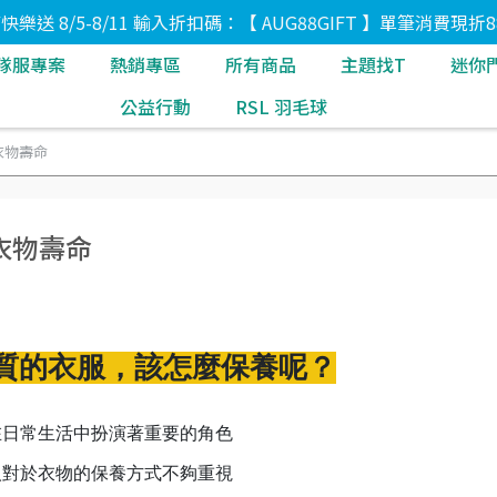
8節快樂送 8/5-8/11 輸入折扣碼：【 AUG88GIFT 】單筆消費現折8
隊服專案
熱銷專區
所有商品
主題找T
迷你
公益行動
RSL 羽毛球
衣物壽命
衣物壽命
質的衣服，該怎麼保養呢？
在日常生活中扮演著重要的角色
人對於衣物的保養方式不夠重視