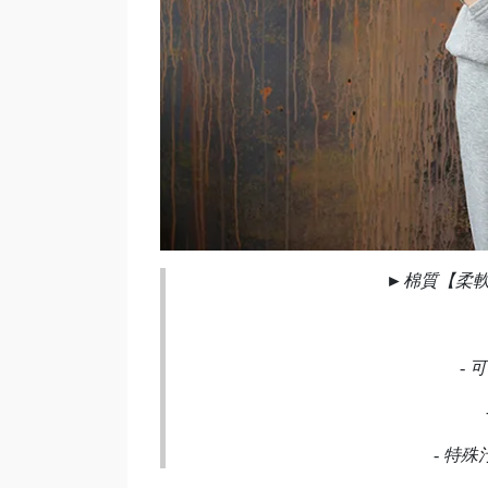
►
棉質【柔
-
可
-
特殊