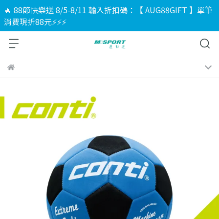
🔥 88節快樂送 8/5-8/11 輸入折扣碼：【 AUG88GIFT 】單筆
消費現折88元⚡⚡⚡