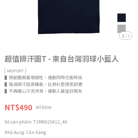
1
/
2
超值排汗圖T - 來自台灣羽球小藍人
MISPORT
▌原創圖案展現個性，運動同時也能時尚
▌吸濕排汗超高機能，比棉衫更透氣舒適
▌不再擔心汗流浹背，運動人最佳好朋友
NT$490
NT$990
Số sản phẩm:
T3MB025#12_#8
Khả dụng:
Còn hàng