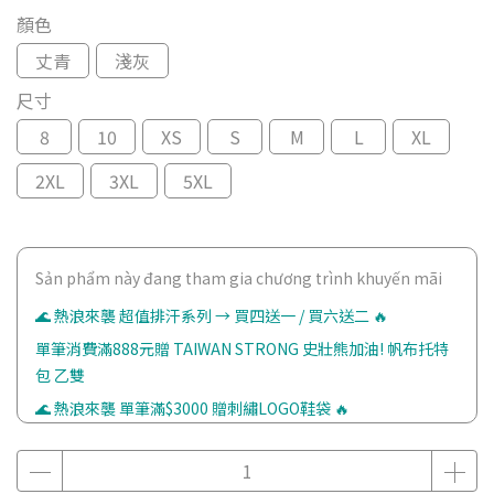
顏色
丈青
淺灰
尺寸
8
10
XS
S
M
L
XL
2XL
3XL
5XL
Sản phẩm này đang tham gia chương trình khuyến mãi
🌊 熱浪來襲 超值排汗系列 → 買四送一 / 買六送二 🔥
單筆消費滿888元贈 TAIWAN STRONG 史壯熊加油! 帆布托特
包 乙雙
🌊 熱浪來襲 單筆滿$3000 贈刺繡LOGO鞋袋 🔥