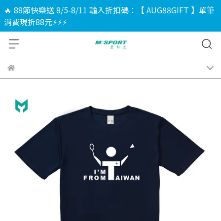
🔥 88節快樂送 8/5-8/11 輸入折扣碼：【 AUG88GIFT 】單筆
消費現折88元⚡⚡⚡