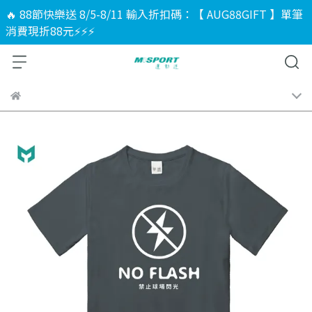
🔥 88節快樂送 8/5-8/11 輸入折扣碼：【 AUG88GIFT 】單筆
消費現折88元⚡⚡⚡