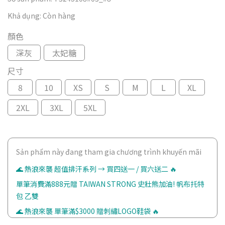
Khả dụng:
Còn hàng
顏色
深灰
太妃糖
尺寸
8
10
XS
S
M
L
XL
2XL
3XL
5XL
Sản phẩm này đang tham gia chương trình khuyến mãi
🌊 熱浪來襲 超值排汗系列 → 買四送一 / 買六送二 🔥
單筆消費滿888元贈 TAIWAN STRONG 史壯熊加油! 帆布托特
包 乙雙
🌊 熱浪來襲 單筆滿$3000 贈刺繡LOGO鞋袋 🔥