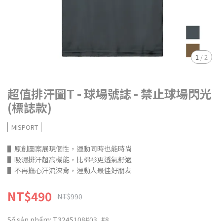
1
/
2
超值排汗圖T - 球場號誌 - 禁止球場閃光
(標誌款)
MISPORT
▌原創圖案展現個性，運動同時也能時尚
▌吸濕排汗超高機能，比棉衫更透氣舒適
▌不再擔心汗流浹背，運動人最佳好朋友
NT$490
NT$990
Số sản phẩm:
T324S108#03_#8