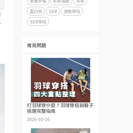
營養早餐
有氧運動
有氧
蛋白質
羽球
運動穿搭
產
羽球穿搭
以
常見問題
打羽球穿什麼？羽球穿搭與鞋子
挑選完整指南
2026-03-16