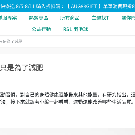
8節快樂送 8/5-8/11 輸入折扣碼：【 AUG88GIFT 】單筆消費現折8
隊服專案
熱銷專區
所有商品
主題找T
迷你
公益行動
RSL 羽毛球
只是為了減肥
再只是為了減肥
運動習慣，對自己的身體健康還能帶來其他能量，有研究指出，
方法，接下來就跟著小編一起看看，運動還能改善哪些生活品質