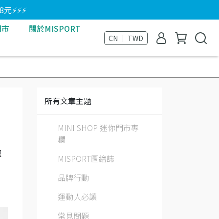
8元⚡⚡⚡
門市
關於MISPORT
CN ｜ TWD
所有文章主题
MINI SHOP 迷你門市專
欄
運
MISPORT圖繪誌
。
品牌行動
運動人必讀
常見問題