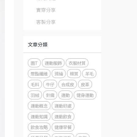
實穿分享
客製分享
文章分類
圖T
運動服飾
衣服材質
聚酯纖維
滌綸
棉質
羊毛
毛料
牛仔
合成皮
皮革
羽絨
針織
運動
健身運動
運動概念
運動好處
運動知識
運動飲食
飲食攻略
健康早餐