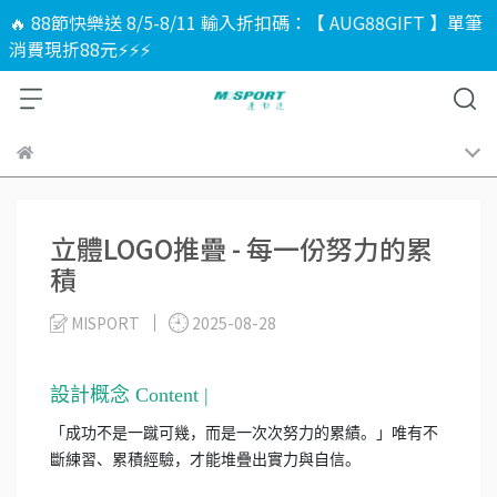
🔥 88節快樂送 8/5-8/11 輸入折扣碼：【 AUG88GIFT 】單筆
消費現折88元⚡⚡⚡
立體LOGO推疊 - 每一份努力的累
積
MISPORT
2025-08-28
設計概念 Content |
「成功不是一蹴可幾，而是一次次努力的累績。」唯有不
斷練習、累積經驗，才能堆疊出實力與自信。