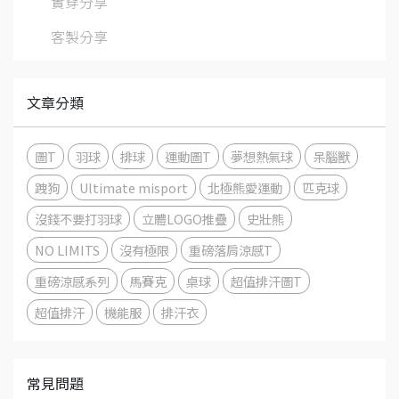
實穿分享
客製分享
文章分類
圖T
羽球
排球
運動圖T
夢想熱氣球
呆腦獸
跩狗
Ultimate misport
北極熊愛運動
匹克球
沒錢不要打羽球
立體LOGO推疊
史壯熊
NO LIMITS
沒有極限
重磅落肩涼感T
重磅涼感系列
馬賽克
桌球
超值排汗圖T
超值排汗
機能服
排汗衣
常見問題