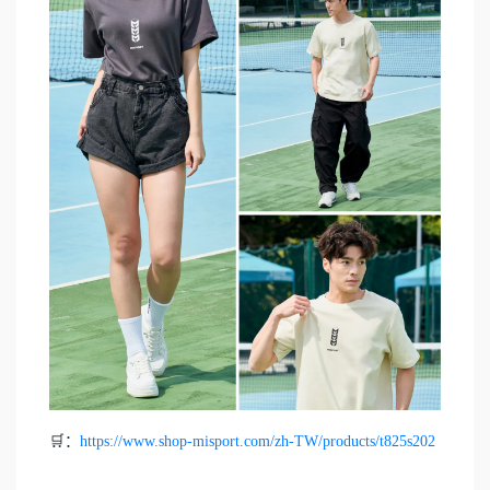
🛒：
https://www.shop-misport.com/zh-TW/products/t825s202