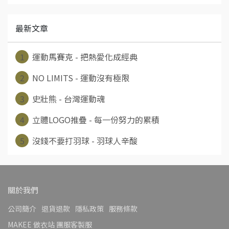
最新文章
1
運動馬賽克 - 把熱愛化成經典
2
NO LIMITS - 運動沒有極限
3
史壯熊 - 台灣運動魂
4
立體LOGO推疊 - 每一份努力的累積
5
沒錢不要打羽球 - 羽球人辛酸
關於我們
公司簡介
退貨退款
隱私政策
服務條款
MAKEE 做衣站 團服客製服