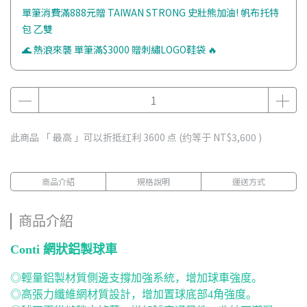
單筆消費滿888元贈 TAIWAN STRONG 史壯熊加油! 帆布托特
包 乙雙
🌊 熱浪來襲 單筆滿$3000 贈刺繡LOGO鞋袋 🔥
此商品 「 最高 」可以折抵红利
3600
点 (约等于
NT$3,600
)
商品介紹
規格說明
運送方式
商品介紹
Conti 網狀鋁製球車
◎輕量鋁製材質側邊支撐加強系統，增加球車強度。
◎高張力纖維網材質設計，增加置球底部4角強度。