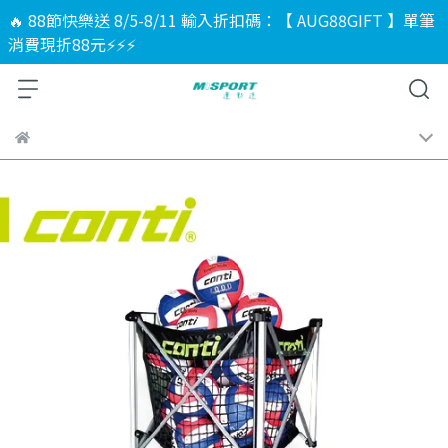
🔥 88節快樂送 8/5-8/11 輸入折扣碼：【 AUG88GIFT 】單筆
消費現折88元⚡⚡⚡