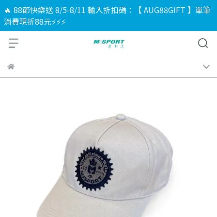
🔥 88節快樂送 8/5-8/11 輸入折扣碼：【 AUG88GIFT 】單筆
消費現折88元⚡⚡⚡