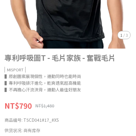
1
/
3
專利呼吸圖T - 毛片家族 - 奮戰毛片
MISPORT
▌原創圖案展現個性，運動同時也能時尚
▌專利呼吸排汗進化，乾爽透氣超高機能
▌不再擔心汗流浹背，運動人最佳好朋友
NT$790
NT$1,480
商品编号:
T5CD041#17_#XS
供货状况:
尚有库存