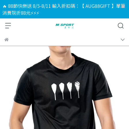
🔥 88節快樂送 8/5-8/11 輸入折扣碼：【 AUG88GIFT 】單筆
消費現折88元⚡⚡⚡