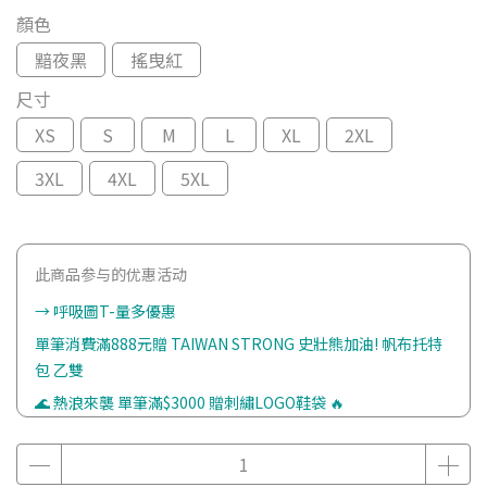
顏色
黯夜黑
搖曳紅
尺寸
XS
S
M
L
XL
2XL
3XL
4XL
5XL
此商品参与的优惠活动
→ 呼吸圖T-量多優惠
單筆消費滿888元贈 TAIWAN STRONG 史壯熊加油! 帆布托特
包 乙雙
🌊 熱浪來襲 單筆滿$3000 贈刺繡LOGO鞋袋 🔥