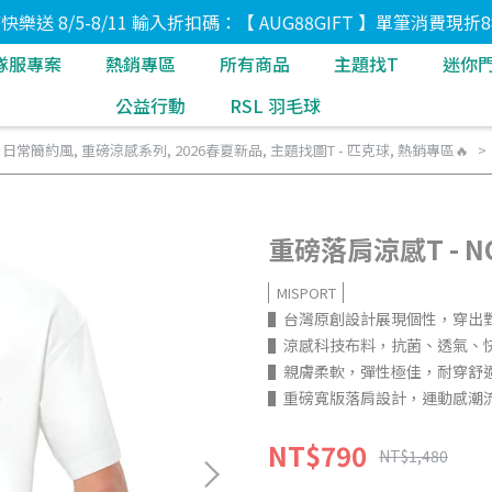
8節快樂送 8/5-8/11 輸入折扣碼：【 AUG88GIFT 】單筆消費現折8
隊服專案
熱銷專區
所有商品
主題找T
迷你
公益行動
RSL 羽毛球
- 日常簡約風
,
重磅涼感系列
,
2026春夏新品
,
主題找圖T - 匹克球
,
熱銷專區🔥
重磅落肩涼感T - NO
MISPORT
▌台灣原創設計展現個性，穿出
▌涼感科技布料，抗菌、透氣、
▌親膚柔軟，彈性極佳，耐穿舒
▌重磅寬版落肩設計，運動感潮
NT$790
NT$1,480