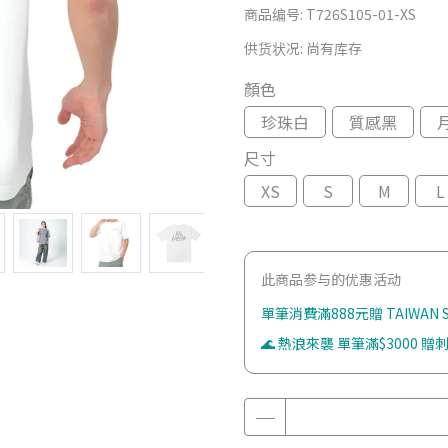
商品编号:
T726S105-01-XS
供货状况:
尚有库存
顏色
珍珠白
質感黑
尺寸
XS
S
M
L
此商品参与的优惠活动
單筆消費滿888元贈 TAIWAN
🌊 熱浪來襲 單筆滿$3000 贈刺