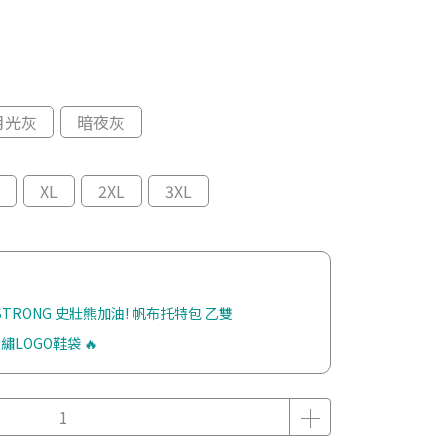
月光灰
暗夜灰
XL
2XL
3XL
 STRONG 史壯熊加油! 帆布托特包 乙雙
繡LOGO鞋袋 🔥