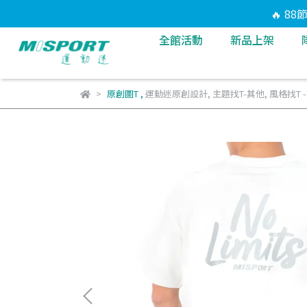
🔥 8
全館活動
新品上架
原創圖T
,
運動迷原創設計
,
主題找T-其他
,
風格找T 