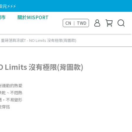
8元⚡⚡⚡
門市
關於MISPORT
CN ｜ TWD
重磅落肩涼感T - NO Limits 沒有極限(背圖款)
 Limits 沒有極限(背圖款)
對運動的熱愛
快乾、不悶熱
適，不易變形
流穿搭