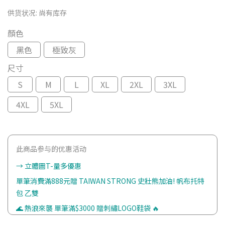
供货状况:
尚有库存
顏色
黑色
極致灰
尺寸
S
M
L
XL
2XL
3XL
4XL
5XL
此商品参与的优惠活动
→ 立體圖T-量多優惠
單筆消費滿888元贈 TAIWAN STRONG 史壯熊加油! 帆布托特
包 乙雙
🌊 熱浪來襲 單筆滿$3000 贈刺繡LOGO鞋袋 🔥