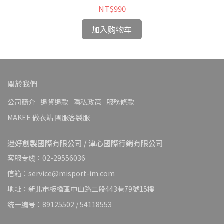
NT$990
加入购物车
關於我們
公司簡介
退貨退款
隱私政策
服務條款
MAKEE 做衣站 團服客製服
迷好創製國際有限公司 / 津心國際行銷有限公司
客服专线：02-29556036
信箱：service@misport-im.com
地址：新北市板橋區中山路二段443巷79號15樓
统一编号：89125502 / 54118553