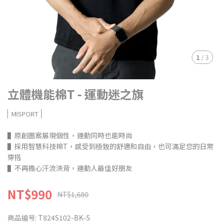
1
/
3
立體機能棉T - 運動迷之旗
MISPORT
▌原創圖案展現個性，運動同時也能時尚
▌採用智慧科技棉T，感受到極致的舒適和自由，也可滿足您的日常
穿搭
▌不再擔心汗流浹背，運動人最佳好朋友
NT$990
NT$1,680
商品编号:
T824S102-BK-S