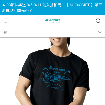
🔥 88節快樂送 8/5-8/11 輸入折扣碼：【 AUG88GIFT 】單筆
消費現折88元⚡⚡⚡