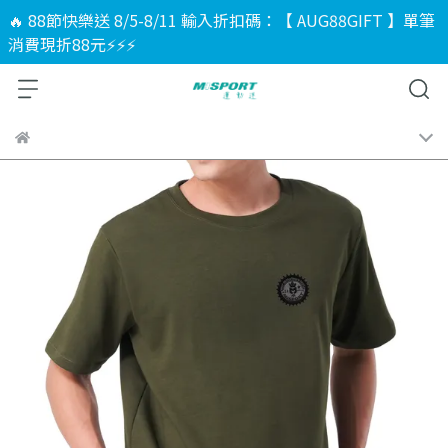
🔥 88節快樂送 8/5-8/11 輸入折扣碼：【 AUG88GIFT 】單筆
消費現折88元⚡⚡⚡