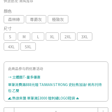
供货状况:
尚有库存
顏色
森林綠
尊爵灰
極致灰
尺寸
S
M
L
XL
2XL
3XL
4XL
5XL
此商品参与的优惠活动
→ 立體圖T-量多優惠
單筆消費滿888元贈 TAIWAN STRONG 史壯熊加油! 帆布托特
包 乙雙
🌊 熱浪來襲 單筆滿$3000 贈刺繡LOGO鞋袋 🔥