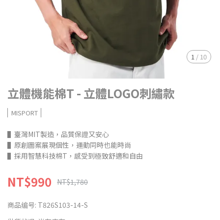
1
/
10
立體機能棉T - 立體LOGO刺繡款
MISPORT
▌臺灣MIT製造，品質保證又安心
▌原創圖案展現個性，運動同時也能時尚
▌採用智慧科技棉T，感受到極致舒適和自由
NT$990
NT$1,780
商品编号:
T826S103-14-S