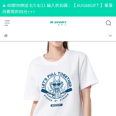
🔥 88節快樂送 8/5-8/11 輸入折扣碼：【 AUG88GIFT 】單筆
消費現折88元⚡⚡⚡