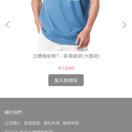
立體機能棉T - 乘風破浪(大圖款)
NT$990
加入购物车
關於我們
公司簡介
退貨退款
隱私政策
服務條款
MAKEE 做衣站 團服客製服