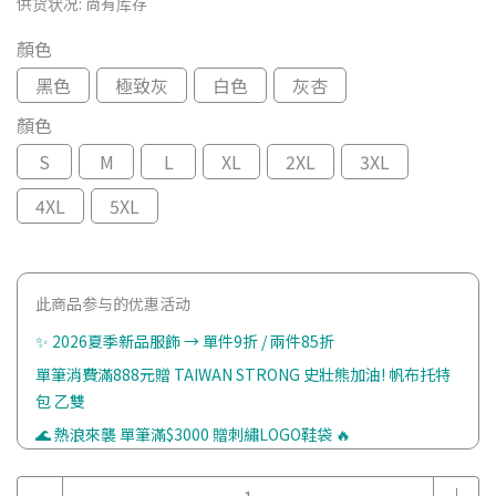
供货状况:
尚有库存
顏色
黑色
極致灰
白色
灰杏
顏色
S
M
L
XL
2XL
3XL
4XL
5XL
此商品参与的优惠活动
✨ 2026夏季新品服飾 → 單件9折 / 兩件85折
單筆消費滿888元贈 TAIWAN STRONG 史壯熊加油! 帆布托特
包 乙雙
🌊 熱浪來襲 單筆滿$3000 贈刺繡LOGO鞋袋 🔥