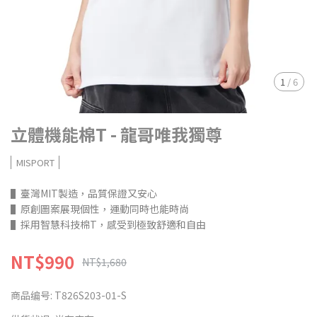
1
/
6
立體機能棉T - 龍哥唯我獨尊
MISPORT
▌臺灣MIT製造，品質保證又安心
▌原創圖案展現個性，運動同時也能時尚
▌採用智慧科技棉T，感受到極致舒適和自由
NT$990
NT$1,680
商品编号:
T826S203-01-S