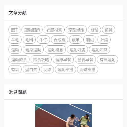
文章分類
圖T
運動服飾
衣服材質
聚酯纖維
滌綸
棉質
羊毛
毛料
牛仔
合成皮
皮革
羽絨
針織
運動
健身運動
運動概念
運動好處
運動知識
運動飲食
飲食攻略
健康早餐
營養早餐
有氧運動
有氧
蛋白質
羽球
運動穿搭
羽球穿搭
常見問題