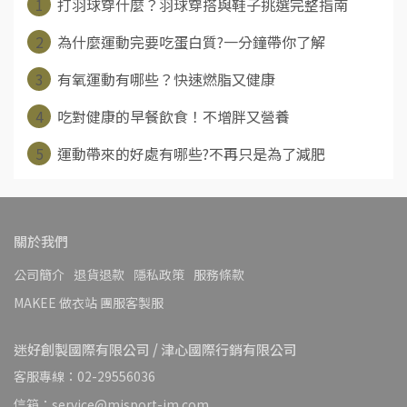
1
打羽球穿什麼？羽球穿搭與鞋子挑選完整指南
2
為什麼運動完要吃蛋白質?一分鐘帶你了解
3
有氧運動有哪些？快速燃脂又健康
4
吃對健康的早餐飲食！不增胖又營養
5
運動帶來的好處有哪些?不再只是為了減肥
關於我們
公司簡介
退貨退款
隱私政策
服務條款
MAKEE 做衣站 團服客製服
迷好創製國際有限公司 / 津心國際行銷有限公司
客服專線：02-29556036
信箱：service@misport-im.com