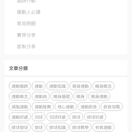
品牌行動
運動人必讀
常見問題
實穿分享
客製分享
文章分類
運動服飾
運動
運動知識
健身運動
暖身概念
運動概念
運動員
暖身基礎
暖身
暖身運動
減脂運動
運動推薦
核心運動
運動飲食
飲食攻略
運動好處
羽球
羽球好處
排球
排球好處
排球發球
發球
排球知識
排球教學
有氧運動