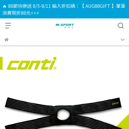
🔥 88節快樂送 8/5-8/11 輸入折扣碼：【 AUG88GIFT 】單筆
消費現折88元⚡⚡⚡