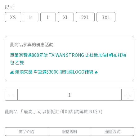
尺寸
XS
M
L
XL
2XL
3XL
此商品參與的優惠活動
單筆消費滿888元贈 TAIWAN STRONG 史壯熊加油! 帆布托特
包 乙雙
🌊 熱浪來襲 單筆滿$3000 贈刺繡LOGO鞋袋 🔥
此商品 「 最高 」可以折抵紅利
0
點 (約等於
NT$0
)
商品介紹
規格說明
運送方式