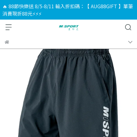
🔥 88節快樂送 8/5-8/11 輸入折扣碼：【 AUG88GIFT 】單筆
消費現折88元⚡⚡⚡