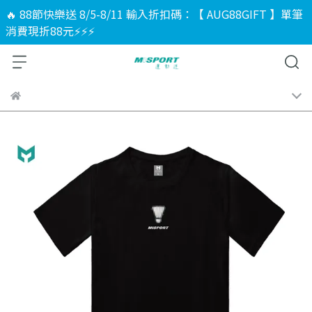
🔥 88節快樂送 8/5-8/11 輸入折扣碼：【 AUG88GIFT 】單筆
消費現折88元⚡⚡⚡