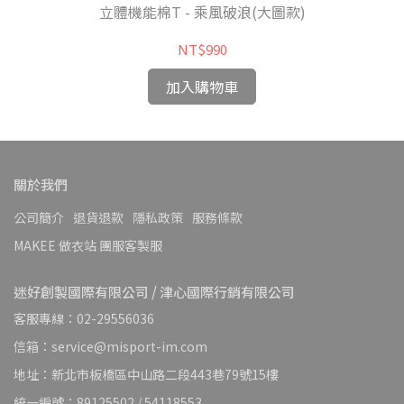
立體機能棉T - 乘風破浪(大圖款)
NT$990
加入購物車
關於我們
公司簡介
退貨退款
隱私政策
服務條款
MAKEE 做衣站 團服客製服
迷好創製國際有限公司 / 津心國際行銷有限公司
客服專線：02-29556036
信箱：service@misport-im.com
地址：新北市板橋區中山路二段443巷79號15樓
統一編號：89125502 / 54118553