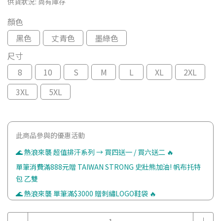
供貨狀況:
尚有庫存
顏色
黑色
丈青色
墨綠色
尺寸
8
10
S
M
L
XL
2XL
3XL
5XL
此商品參與的優惠活動
🌊 熱浪來襲 超值排汗系列 → 買四送一 / 買六送二 🔥
單筆消費滿888元贈 TAIWAN STRONG 史壯熊加油! 帆布托特
包 乙雙
🌊 熱浪來襲 單筆滿$3000 贈刺繡LOGO鞋袋 🔥