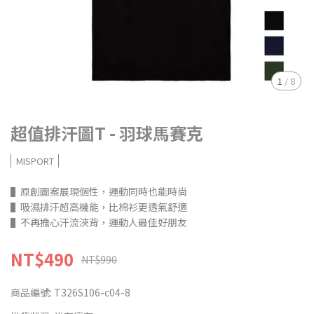
1
/
8
超值排汗圖T - 羽球馬賽克
MISPORT
▌原創圖案展現個性，運動同時也能時尚
▌吸濕排汗超高機能，比棉衫更透氣舒適
▌不再擔心汗流浹背，運動人最佳好朋友
NT$490
NT$990
商品編號:
T326S106-c04-8