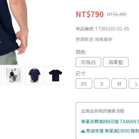
NT$790
NT$1,480
商品編號:
T726S102-01-XS
供貨狀況:
尚有庫存
顏色
珍珠白
海軍藍
尺寸
XS
S
M
L
此商品參與的優惠活動
單筆消費滿888元贈 TAIWAN
🌊 熱浪來襲 單筆滿$3000 贈刺