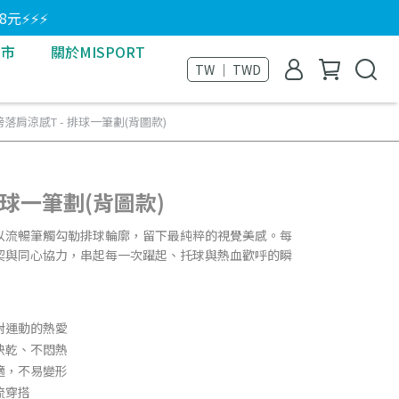
8元⚡⚡⚡
門市
關於MISPORT
TW ｜ TWD
落肩涼感T - 排球一筆劃(背圖款)
排球一筆劃(背圖款)
以流暢筆觸勾勒排球輪廓，留下最純粹的視覺美感。每
契與同心協力，串起每一次躍起、托球與熱血歡呼的瞬
對運動的熱愛
快乾、不悶熱
適，不易變形
流穿搭