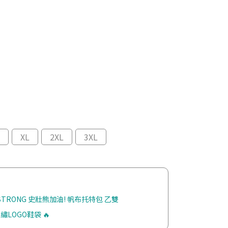
XL
2XL
3XL
 STRONG 史壯熊加油! 帆布托特包 乙雙
繡LOGO鞋袋 🔥