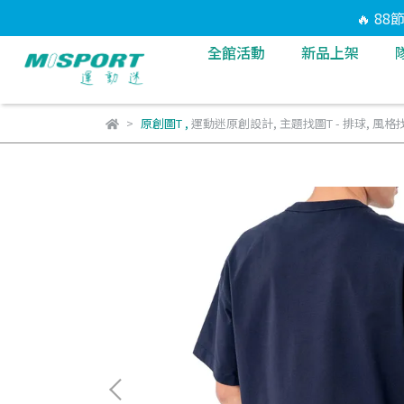
🔥 8
全館活動
新品上架
原創圖T
,
運動迷原創設計
,
主題找圖T - 排球
,
風格找