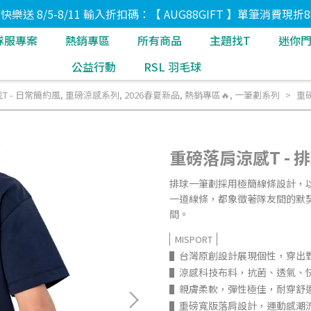
8節快樂送 8/5-8/11 輸入折扣碼：【 AUG88GIFT 】單筆消費現折8
隊服專案
熱銷專區
所有商品
主題找T
迷你
公益行動
RSL 羽毛球
T - 日常簡約風
,
重磅涼感系列
,
2026春夏新品
,
熱銷專區🔥
,
一筆劃系列
重磅
重磅落肩涼感T - 
排球一筆劃採用極簡線條設計，
一道線條，都象徵著隊友間的默
間。
MISPORT
▌台灣原創設計展現個性，穿出
▌涼感科技布料，抗菌、透氣、
▌親膚柔軟，彈性極佳，耐穿舒
▌重磅寬版落肩設計，運動感潮