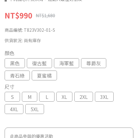
NT$990
NT$1,680
商品編號:
T823V302-01-S
供貨狀況:
尚有庫存
顏色
黑色
復古藍
海軍藍
尊爵灰
青石綠
夏蜜橘
尺寸
S
M
L
XL
2XL
3XL
4XL
5XL
此商品參與的優惠活動