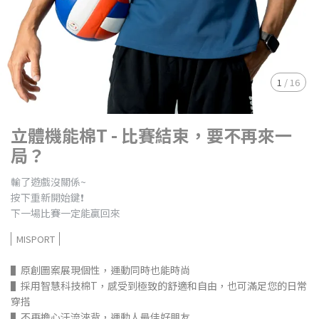
1
/
16
立體機能棉T - 比賽結束，要不再來一
局？
輸了遊戲沒關係~
按下重新開始鍵❗
下一場比賽一定能贏回來
MISPORT
▌原創圖案展現個性，運動同時也能時尚
▌採用智慧科技棉T，感受到極致的舒適和自由，也可滿足您的日常
穿搭
▌不再擔心汗流浹背，運動人最佳好朋友