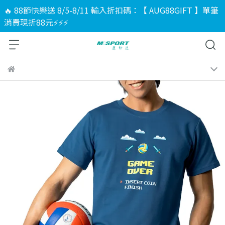
🔥 88節快樂送 8/5-8/11 輸入折扣碼：【 AUG88GIFT 】單筆
消費現折88元⚡⚡⚡