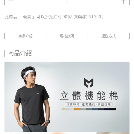
此商品 「 最高 」可以折抵紅利
90
點 (約等於
NT$90
)
商品介紹
規格說明
運送方式
商品介紹