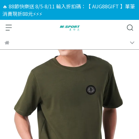
🔥 88節快樂送 8/5-8/11 輸入折扣碼：【 AUG88GIFT 】單筆
消費現折88元⚡⚡⚡