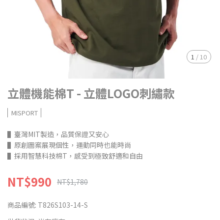
1
/
10
立體機能棉T - 立體LOGO刺繡款
MISPORT
▌臺灣MIT製造，品質保證又安心
▌原創圖案展現個性，運動同時也能時尚
▌採用智慧科技棉T，感受到極致舒適和自由
NT$990
NT$1,780
商品編號:
T826S103-14-S