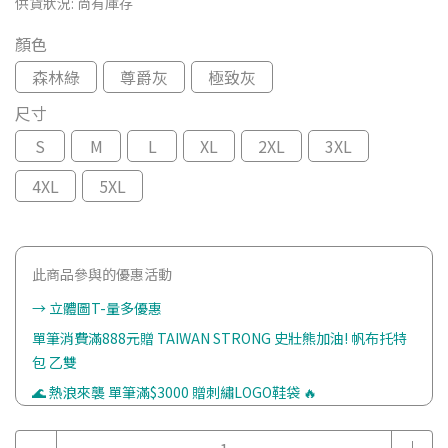
供貨狀況:
尚有庫存
顏色
森林綠
尊爵灰
極致灰
尺寸
S
M
L
XL
2XL
3XL
4XL
5XL
此商品參與的優惠活動
→ 立體圖T-量多優惠
單筆消費滿888元贈 TAIWAN STRONG 史壯熊加油! 帆布托特
包 乙雙
🌊 熱浪來襲 單筆滿$3000 贈刺繡LOGO鞋袋 🔥