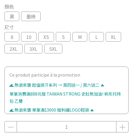
顏色
黑
墨綠
尺寸
8
10
XS
S
M
L
XL
2XL
3XL
5XL
Ce produit participe à la promotion
🌊 熱浪來襲 超值排汗系列 → 買四送一 / 買六送二 🔥
單筆消費滿888元贈 TAIWAN STRONG 史壯熊加油! 帆布托特
包 乙雙
🌊 熱浪來襲 單筆滿$3000 贈刺繡LOGO鞋袋 🔥