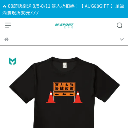
🔥 88節快樂送 8/5-8/11 輸入折扣碼：【 AUG88GIFT 】單筆
消費現折88元⚡⚡⚡