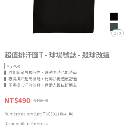
1
/
2
超值排汗圖T - 球場號誌 - 殺球改道
MISPORT
▌原創圖案展現個性，運動同時也能時尚
▌吸濕排汗超高機能，比棉衫更透氣舒適
▌不再擔心汗流浹背，運動人最佳好朋友
NT$490
NT$990
Numéro de produit:
T3CS011#04_#8
Disponibilité:
En stock