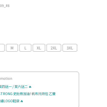
09_#8
M
L
XL
2XL
3XL
romotion
四送一 / 買六送二 🔥
 STRONG 史壯熊加油! 帆布托特包 乙雙
繡LOGO鞋袋 🔥