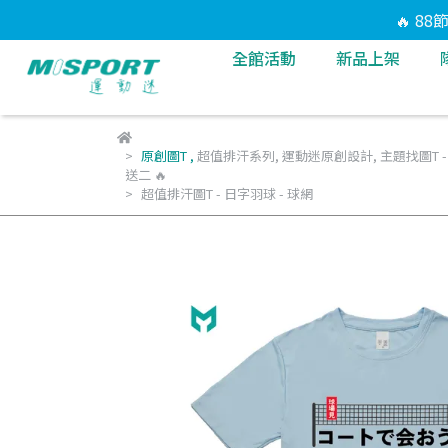
🔥 8
全館活動
新品上架
原創圖T
,
超值排汗系列
,
運動迷原創設計
,
主題找圖T -
送二 🔥
超值排汗圖T - 日字羽球 - 球網