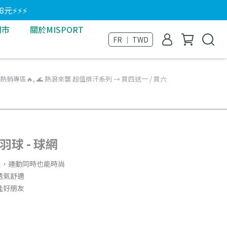
8元⚡⚡⚡
門市
關於MISPORT
FR ｜ TWD
熱銷專區🔥
,
🌊 熱浪來襲 超值排汗系列 → 買四送一 / 買六
羽球 - 球網
性，運動同時也能時尚
透氣舒適
佳好朋友