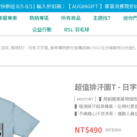
8節快樂送 8/5-8/11 輸入折扣碼：【 AUG88GIFT 】單筆消費現折8
隊服專案
熱銷專區
所有商品
主題找T
迷你
公益行動
RSL 羽毛球
 羽球
,
風格找T - 日系文字風
,
春季購物節🌸加購經典LOGO五分褲最低$9元起!!
,
超值排汗圖T - 日字
▌原創圖案展現個
MISPORT
▌吸濕排汗超高機能，比棉衫更
▌不再擔心汗流浹背，運動人最
NT$490
NT$990