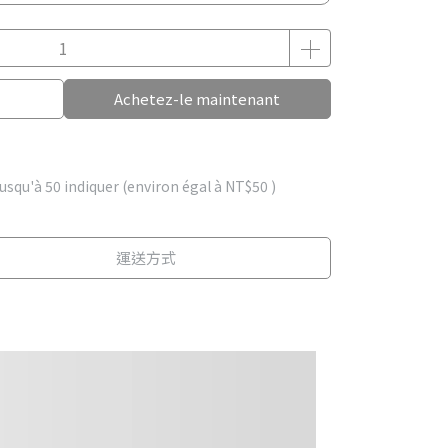
Achetez-le maintenant
jusqu'à
50
indiquer (environ égal à
NT$50
)
運送方式