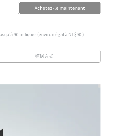
Achetez-le maintenant
jusqu'à
90
indiquer (environ égal à
NT$90
)
運送方式