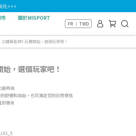
8元⚡⚡⚡
門市
關於MISPORT
FR ｜ TWD
立體機能棉T-比賽開始，選個玩家吧！
開始，選個玩家吧！
也能時尚
致的舒適和自由，也可滿足您的日常穿搭
佳好朋友
_c01_S