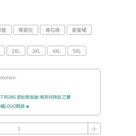
軍藍
尊爵灰
青石綠
夏蜜橘
2XL
3XL
4XL
5XL
romotion
 STRONG 史壯熊加油! 帆布托特包 乙雙
繡LOGO鞋袋 🔥