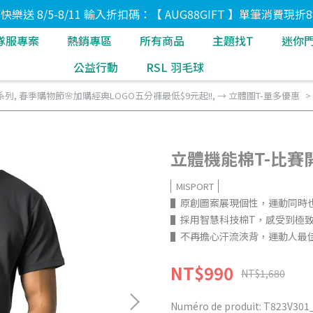
8節快樂送 8/5-8/11 輸入折扣碼：【 AUG88GIFT 】單筆消費現折8
隊服專案
熱銷專區
所有商品
主題找T
迷你
公益行動
RSL 羽毛球
系列
,
春季購物節🌸加購經典LOGO五分褲最低$9元起!!
,
→ 立體圖T-量多優惠
立體機能棉T-比賽
MISPORT
▌原創圖案展現個性，運動同時
▌採用智慧科技棉T，感受到極
▌不再擔心汗流浹背，運動人最
NT$990
NT$1,680
Numéro de produit:
T823V301