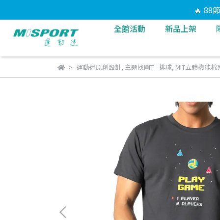
🔥 8
全館活動
新品上架
運動迷原創設計
,
主題找圖T - 排球
,
MIT立體機能棉