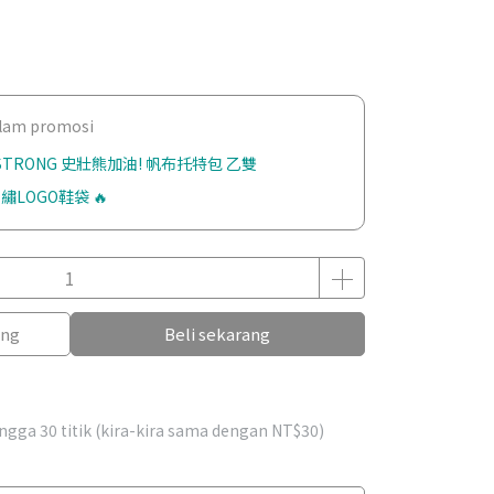
dalam promosi
 STRONG 史壯熊加油! 帆布托特包 乙雙
繡LOGO鞋袋 🔥
ang
Beli sekarang
hingga
30
titik (kira-kira sama dengan
NT$30
)