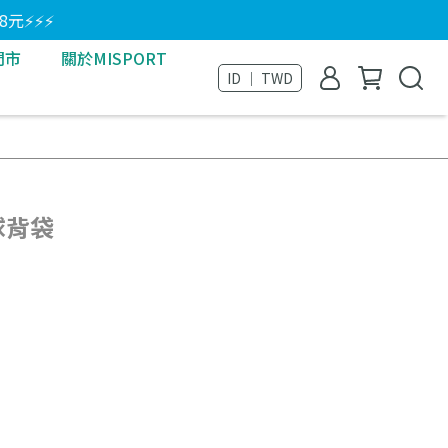
8元⚡⚡⚡
門市
關於MISPORT
ID ｜ TWD
球背袋