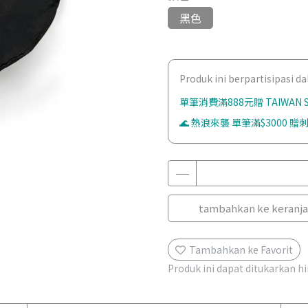
黑色
Produk ini berpartisipasi 
單筆消費滿888元贈 TAIWAN
🌊 熱浪來襲 單筆滿$3000 贈刺
tambahkan ke keranj
Tambahkan ke Favorit
Produk ini dapat ditukarkan 