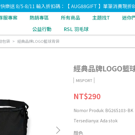
8節快樂送 8/5-8/11 輸入折扣碼：【 AUG88GIFT 】單筆消費現折8
隊服專案
熱銷專區
所有商品
主題找T
迷你
公益行動
RSL 羽毛球
動包袋
經典品牌LOGO籃球背袋
經典品牌LOGO籃
MISPORT
NT$290
Nomor Produk:
BG26S103-BK
Tersedianya:
Ada stok
顏色