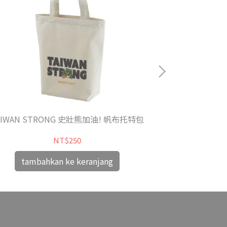
AIWAN STRONG 史壯熊加油! 帆布托特包
台灣應援團-We'r
NT$250
tambahkan ke keranjang
tamba