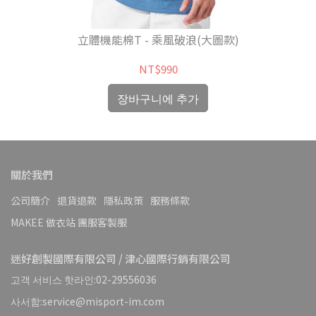
立體機能棉T - 乘風破浪(大圖款)
NT$990
장바구니에 추가
關於我們
公司簡介
退貨退款
隱私政策
服務條款
MAKEE 做衣站 團服客製服
迷好創製國際有限公司 / 津心國際行銷有限公司
고객 서비스 핫라인:02-29556036
사서함:service@misport-im.com