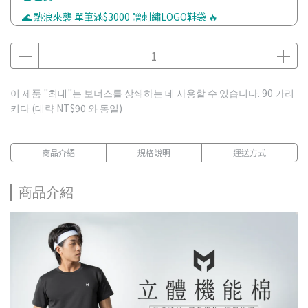
🌊 熱浪來襲 單筆滿$3000 贈刺繡LOGO鞋袋 🔥
이 제품 "최대"는 보너스를 상쇄하는 데 사용할 수 있습니다.
90
가리
키다 (대략
NT$90
와 동일)
商品介紹
規格說明
運送方式
商品介紹