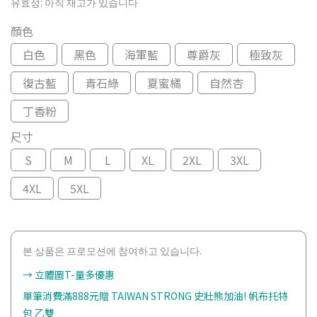
유효성:
아직 재고가 있습니다
顏色
白色
黑色
海軍藍
尊爵灰
極致灰
復古藍
青石綠
夏蜜橘
自然杏
丁香粉
尺寸
S
M
L
XL
2XL
3XL
4XL
5XL
본 상품은 프로모션에 참여하고 있습니다.
→ 立體圖T-量多優惠
單筆消費滿888元贈 TAIWAN STRONG 史壯熊加油! 帆布托特
包 乙雙