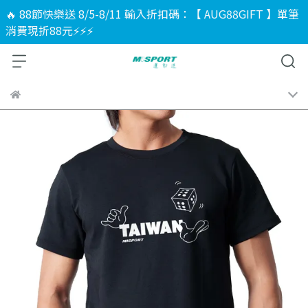
🔥 88節快樂送 8/5-8/11 輸入折扣碼：【 AUG88GIFT 】單筆
消費現折88元⚡⚡⚡