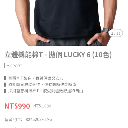
1
/
11
立體機能棉T - 拋個 LUCKY 6 (10色)
MISPORT
▌臺灣MIT製造，品質保證又安心
▌原創圖案展現個性，運動同時也能時尚
▌採用智慧科技棉T，感受到極致舒適和自由
NT$990
NT$1,680
품목 번호:
T824S203-07-S