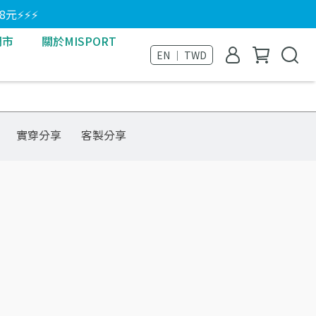
8元⚡⚡⚡
門市
關於MISPORT
EN ｜ TWD
實穿分享
客製分享