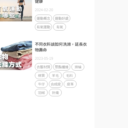
健康
2024-02-20
運動概念
運動好處
有氧運動
有氧
不同衣料該如何洗滌，延長衣
物壽命
2023-05-19
衣服材質
聚酯纖維
滌綸
棉質
羊毛
毛料
牛仔
合成皮
皮革
羽絨
針織