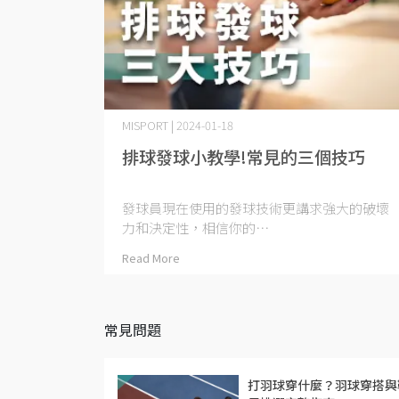
MISPORT | 2024-01-18
排球發球小教學!常見的三個技巧
發球員現在使用的發球技術更講求強大的破壞
力和決定性，相信你的⋯
Read More
常見問題
打羽球穿什麼？羽球穿搭與