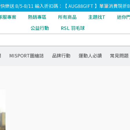
8節快樂送 8/5-8/11 輸入折扣碼：【 AUG88GIFT 】單筆消費現折8
隊服專案
熱銷專區
所有商品
主題找T
迷你
公益行動
RSL 羽毛球
欄
MISPORT圖繪誌
品牌行動
運動人必讀
常見問題