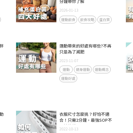
分鐘帶你了解
2026-01-13
運動飲食
飲食攻略
蛋白質
胖
運動帶來的好處有哪些?不再
只是為了減肥
2023-11-07
運動
健身運動
運動概念
運動好處
動
衣服尺寸怎麼挑？好怕不適
合！只需2分鐘，最強SOP不
再怕挑錯！
2022-10-13